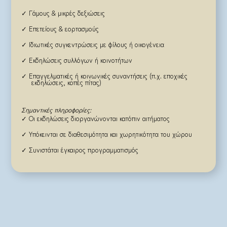
✓ Γάμους & μικρές δεξιώσεις
✓ Επετείους & εορτασμούς
✓ Ιδιωτικές συγκεντρώσεις με φίλους ή οικογένεια
✓ Εκδηλώσεις συλλόγων ή κοινοτήτων
✓ Επαγγελματικές ή κοινωνικές συναντήσεις (π.χ. εποχικές
εκδηλώσεις, κοπές πίτας)
Σημαντικές πληροφορίες:
✓ Οι εκδηλώσεις διοργανώνονται κατόπιν αιτήματος
✓ Υπόκεινται σε διαθεσιμότητα και χωρητικότητα του χώρου
✓ Συνιστάται έγκαιρος προγραμματισμός