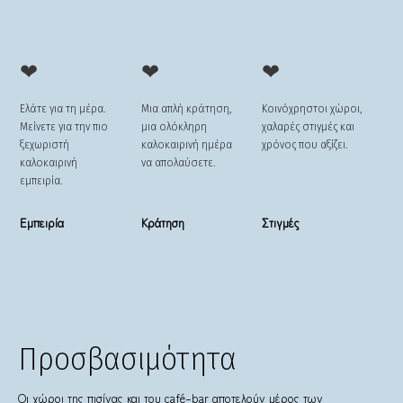
❤
❤
❤
Ελάτε για τη μέρα.
Μια απλή κράτηση,
Κοινόχρηστοι χώροι,
Μείνετε για την πιο
μια ολόκληρη
χαλαρές στιγμές και
ξεχωριστή
καλοκαιρινή ημέρα
χρόνος που αξίζει.
καλοκαιρινή
να απολαύσετε.
εμπειρία.
Εμπειρία
Κράτηση
Στιγμές
Προσβασιμότητα
Οι χώροι της πισίνας και του café–bar αποτελούν μέρος των