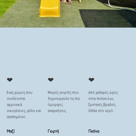
❤
❤
❤
Ένας χώρος που
Μικρές γιορτές που
Από χαλαρές ώρες
συνδέονται
δημιουργούν τις πιο
στην πισίνα έως
αρμονικά
όμορφες
ζωντανές βραδιές
οικογένειες, φίλοι και
αναμνήσεις.
δίπλα στο νερό.
αγαπημένοι.
Μαζί
Γιορτή
Πισίνα