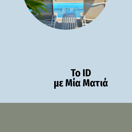
Το ID
με Μία Ματιά