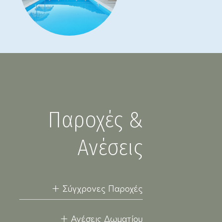
Παροχές &
Ανέσεις
+ Σύγχρονες Παροχές
✓ Θέα: κήπος, πισίνα, βουνό & εσωτερική
+ Ανέσεις Δωματίου