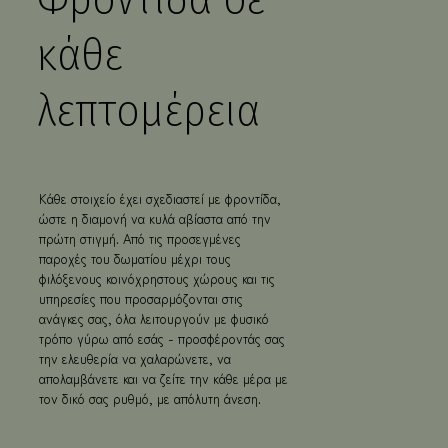
✓ Κατάλυμα φιλικό προς οικογένειες & μη
καπνιζόντων
κάθε
✓ Διοργάνωση ιδιωτικών εκδηλώσεων &
μικρών gatherings κατόπιν αιτήματος
λεπτομέρεια
Κάθε στοιχείο έχει σχεδιαστεί με φροντίδα,
ώστε η διαμονή να κυλά αβίαστα από την
πρώτη στιγμή. Από τις προσεγμένες
παροχές του δωματίου μέχρι τους
φιλόξενους κοινόχρηστους χώρους και τις
υπηρεσίες που προσαρμόζονται στις
ανάγκες σας, όλα λειτουργούν με φυσικό
τρόπο γύρω από εσάς - προσφέροντάς σας
την ελευθερία να χαλαρώνετε, να
απολαμβάνετε και να ζείτε την κάθε μέρα με
τον δικό σας ρυθμό, με απόλυτη άνεση.