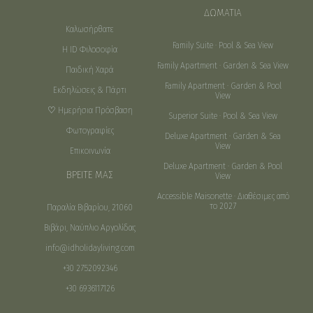
ΔΩΜΑΤΙΑ
Καλωσήρθατε
Family Suite · Pool & Sea View
Η ID Φιλοσοφία
Family Apartment · Garden & Sea View
Παιδική Χαρά
Family Apartment · Garden & Pool
Εκδηλώσεις & Πάρτι
View
♡ Ημερήσια Πρόσβαση
Superior Suite · Pool & Sea View
Φωτογραφίες
Deluxe Apartment · Garden & Sea
View
Επικοινωνία
Deluxe Apartment · Garden & Pool
ΒΡΕΙΤΕ ΜΑΣ
View
Accessible Maisonette · Διαθέσιμες από
το 2027
Παραλία Βιβαρίου, 21060
Βιβάρι, Ναύπλιο Αργολίδας
info@idholidayliving.com
+30 2752092346
+30 6936117126