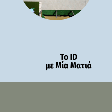
Το ID
με Μία Ματιά