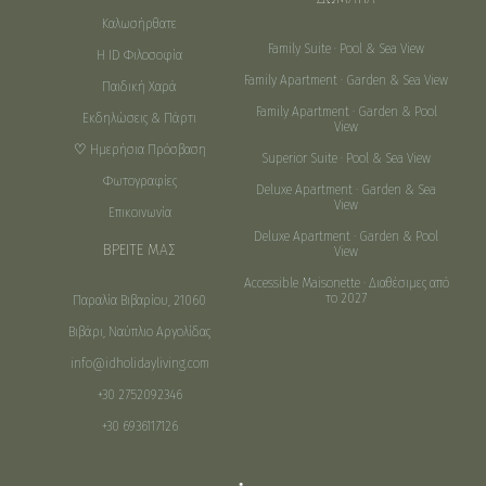
Καλωσήρθατε
Family Suite · Pool & Sea View
Η ID Φιλοσοφία
Family Apartment · Garden & Sea View
Παιδική Χαρά
Family Apartment · Garden & Pool
Εκδηλώσεις & Πάρτι
View
♡ Ημερήσια Πρόσβαση
Superior Suite · Pool & Sea View
Φωτογραφίες
Deluxe Apartment · Garden & Sea
View
Επικοινωνία
Deluxe Apartment · Garden & Pool
ΒΡΕΙΤΕ ΜΑΣ
View
Accessible Maisonette · Διαθέσιμες από
το 2027
Παραλία Βιβαρίου, 21060
Βιβάρι, Ναύπλιο Αργολίδας
info@idholidayliving.com
+30 2752092346
+30 6936117126