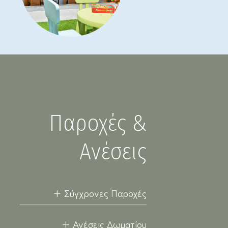
Παροχές &
Ανέσεις
+ Σύγχρονες Παροχές
✓ Θέα: κήπος, πισίνα, βουνό & εσωτερική
+ Ανέσεις Δωματίου