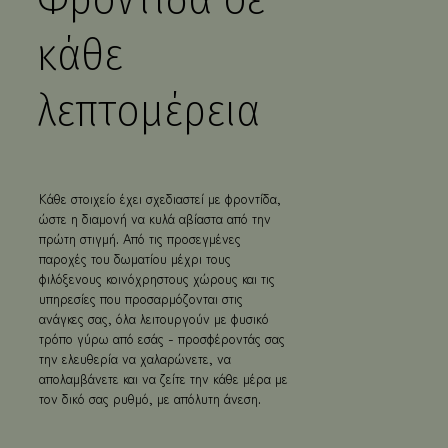
✓ Κατάλυμα φιλικό προς οικογένειες & μη
καπνιζόντων
κάθε
✓ Διοργάνωση ιδιωτικών εκδηλώσεων &
μικρών gatherings κατόπιν αιτήματος
λεπτομέρεια
Κάθε στοιχείο έχει σχεδιαστεί με φροντίδα,
ώστε η διαμονή να κυλά αβίαστα από την
πρώτη στιγμή. Από τις προσεγμένες
παροχές του δωματίου μέχρι τους
φιλόξενους κοινόχρηστους χώρους και τις
υπηρεσίες που προσαρμόζονται στις
ανάγκες σας, όλα λειτουργούν με φυσικό
τρόπο γύρω από εσάς - προσφέροντάς σας
την ελευθερία να χαλαρώνετε, να
απολαμβάνετε και να ζείτε την κάθε μέρα με
τον δικό σας ρυθμό, με απόλυτη άνεση.